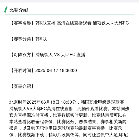
比赛介绍
【赛事名称】
韩K联直播 高清在线直播观看 浦项铁人 - 大邱FC
【赛事分类】
韩K联
【对阵双方】
浦项铁人 VS 大邱FC 直播
【开赛时间】
2025-06-17 18:30:00
【赛事介绍】
北京时间2025年06月18日 18:30分，韩国职业甲级足球联赛 :
浦项铁人VS大邱FC高清在线直播，无插件观看比赛。本站同步
官方直播源准时直播，比赛数据实时更新。比赛结束后可以在
本站查看比赛全程录像、比赛比分、赛事结果、赛事相关新闻
报道，以及韩国职业甲级足球联赛的最新赛事直播，比赛录
像，比赛视频下载，精彩片段集锦等。同时还提供中大足,印尼