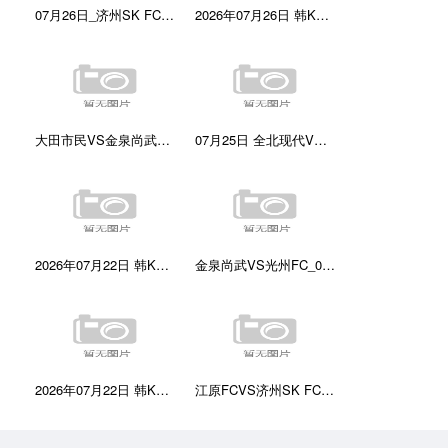
07月26日_济州SK FCVS光州FC 韩K联直播 比赛直
2026年07月26日 韩K联:江原FCVS安养FC_无插件
大田市民VS金泉尚武_07月25日 韩K联比赛在线观看
07月25日 全北现代VS浦项铁人 韩K联[在线观看]
2026年07月22日 韩K联 浦项铁人VSFC首尔 免费直
金泉尚武VS光州FC_07月22日 韩K联[在线观看]
2026年07月22日 韩K联:安养FCVS富川FC_比赛直
江原FCVS济州SK FC_07月21日 韩K联[高清赛事直